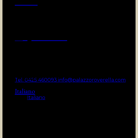
Contatti
Pianifica la visita
Orari
Rovigo e il Polesine
Biglietti
Visite guidate
Convenzioni
Accessibilità
Come arrivare
Contact center per info e prenotazioni: da
lunedì a venerdì 9.30-18.30 sabato 9.30-13.30
Le mostre
Tel. 0425 460093
info@palazzoroverella.com
Italiano
In corso
Italiano
In corso
In corso
Passate
Da non perdere