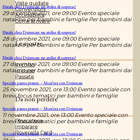
Visite guidate
Natale chez Doisneau: un atelier di sorprese!
Convenzioni
29 dicembre 2021, ore 09:00 Evento speciale
Accessibilità
natalizio per bambini e famiglie Per bambini dai
Come arrivare
Natale chez Doisneau: un atelier di sorprese!
28 dicembre 2021, ore 09:00 Evento speciale
Le mostre
natalizio per bambini e famiglie Per bambini dai
Natale chez Doisneau: un atelier di sorprese!
27 dicembre 2021, ore 09:00 Evento speciale
In corso
natalizio per bambini e famiglie Per bambini dai
In corso
Passate
Speciale pausa pranzo – Mezz’ora con Doisneau
25 novembre 2021, ore 13:00 Evento speciale con
brevi focus tematici per bambini e famiglie
Da non perdere
Speciale pausa pranzo – Mezz’ora con Doisneau
11 novembre 2021, ore 13:00 Evento speciale con
Pinacoteca
brevi focus tematici per bambini e famiglie
Imparare
Roverella Card
Speciale pausa pranzo – Mezz’ora con Doisneau