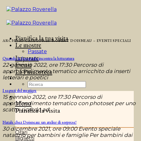
Salta
ai
contenuti
Pianifica la tua visita
ARCHIVIO CATEGORIA:
ROBERT DOISNEAU – EVENTI SPECIALI
Le mostre
Passate
Imparare
Quando la fotografia incontra la letteratura
Eventi
22 gennaio 2022, ore 17:30 Percorso di
La Pinacoteca
approfondimento tematico arricchito da inserti
letterari e poetici
I segreti del mestiere
15 gennaio 2022, ore 17:30 Percorso di
Menu
approfondimento tematico con photoset per uno
Pianifica la visita
scatto-ricordo ad
Natale chez Doisneau: un atelier di sorprese!
30 dicembre 2021, ore 09:00 Evento speciale
Orari
natalizio per bambini e famiglie Per bambini dai
Biglietti