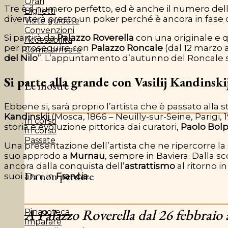
Orari
Tre è il numero perfetto, ed è anche il numero dell
Biglietti
diventerà presto un poker perché è ancora in fase d
Visite guidate
Convenzioni
Si partirà da
Palazzo Roverella
con una originale e 
Accessibilità
per proseguire con
Palazzo Roncale
(dal 12 marzo a
Come arrivare
del Nilo
”. L’appuntamento d’autunno del Roncale sa
Si parte alla grande con Vasilij Kandinsk
Le mostre
Ebbene si, sarà proprio l’artista che è passato alla 
Kandinskij
(Mosca, 1866 – Neuilly-sur-Seine, Parigi, 
In corso
storia e evoluzione pittorica dai curatori,
Paolo Bol
In corso
Passate
Una presentazione dell’artista che ne ripercorre l
suo approdo a
Murnau
, sempre in Baviera. Dalla sc
ancora dalla conquista dell’
astrattismo
al ritorno i
Da non perdere
suoi anni in
Francia
.
A Palazzo Roverella dal 26 febbraio 
Pinacoteca
Imparare