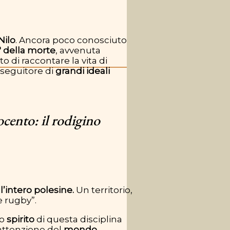
Nilo
. Ancora poco conosciuto
° della morte
, avvenuta
 di raccontare la vita di
nseguitore di
grandi ideali
cento: il rodigino
l’intero polesine.
Un territorio,
e rugby”.
lo
spirito
di questa disciplina
’attenzione del
mondo