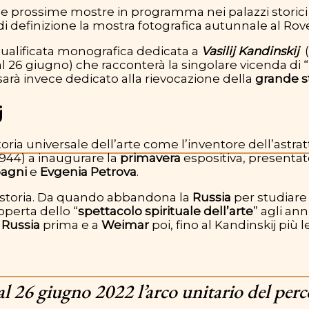
e prossime mostre in programma nei palazzi storici ro
i definizione la mostra fotografica autunnale al Rove
qualificata monografica dedicata a
Vasilij Kandinskij
(
l 26 giugno) che racconterà la singolare vicenda di “
rà invece dedicato alla rievocazione della
grande s
ij
storia universale dell’arte come l’inventore dell’astra
1944) a inaugurare la
primavera
espositiva, presentat
pagni
e
Evgenia Petrova
.
a storia. Da quando abbandona la
Russia
per studiare 
operta dello “
spettacolo spirituale dell’arte
” agli ann
n
Russia
prima e a
Weimar
poi, fino al Kandinskij più 
al 26 giugno 2022 l’arco unitario del perc