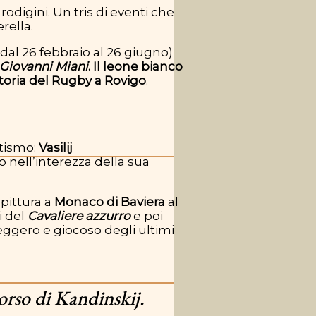
digini. Un tris di eventi che
rella.
dal 26 febbraio al 26 giugno)
Giovanni Miani
. Il leone bianco
toria del Rugby a Rovigo
.
ttismo:
Vasilij
o nell’interezza della sua
pittura a
Monaco di Baviera
al
i del
Cavaliere azzurro
e poi
leggero e giocoso degli ultimi
orso di Kandinskij.