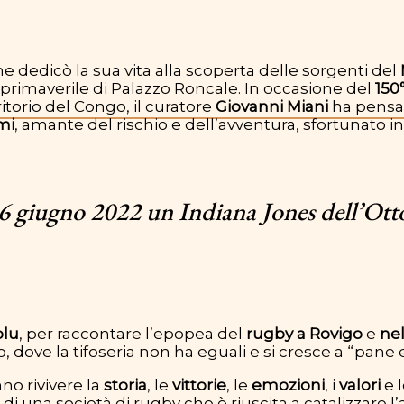
e dedicò la sua vita alla scoperta delle sorgenti del
 primaverile di Palazzo Roncale. In occasione del
150
rritorio del Congo, il curatore
Giovanni Miani
ha pensato
mi
, amante del rischio e dell’avventura, sfortunato i
6 giugno 2022 un Indiana Jones dell’Otto
blu
, per raccontare l’epopea del
rugby a Rovigo
e
nel
o, dove la tifoseria non ha eguali e si cresce a “pane 
nno rivivere la
storia
, le
vittorie
, le
emozioni
, i
valori
e 
di una società di rugby che è riuscita a catalizzare l