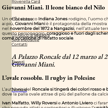
Roverella Card
Giovanni Miani. Il leone bianco del Nilo
Chi siamo
Un ottocentesco
Indiana Jones
rodigino, l’uomo ch
ai più,
Giovanni Miani
è il protagonista della mostra
nel
novembre del 1872 a Nangazisi
, nell’attuale te
questo personaggio,
coraggioso e fuori dagli sche
Un gioco di squadra
come occasione di riscatto sociale
.
Sedi espositive
Contatti
A Palazzo Roncale dal 12 marzo al 2
Eventi
Giovanni Miani.
L’ovale rossoblu. Il rugby in Polesine
Notizie
L’autunno del
Roncale si tingerà dei colori rosso e 
dove la palla ovale attrae di più del pallone da calci
Ivan Malfatto
,
Willy Roversi
e
Antonio Liviero
ci fara
che pervade atleti e sostenitori e illustrano l’
unicità