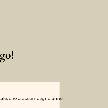
go!
oncale, che ci accompagneranno