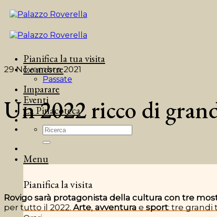
Salta
ai
contenuti
Pianifica la tua visita
Le mostre
29 Novembre 2021
Passate
Imparare
Eventi
Un 2022 ricco di grand
La Pinacoteca
Menu
Pianifica la visita
Rovigo sarà protagonista della cultura
con tre mos
per tutto il 2022.
Arte
,
avventura
e
sport
: tre grandi