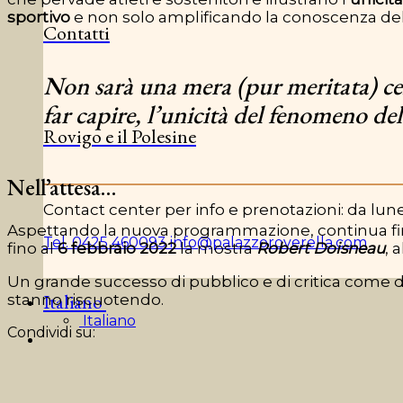
sportivo
e non solo amplificando la conoscenza de
Contatti
Non sarà una mera (pur meritata) cele
far capire, l’unicità del fenomeno de
Rovigo e il Polesine
Nell’attesa…
Contact center per info e prenotazioni: da lune
Aspettando la nuova programmazione, continua fi
Tel. 0425 460093
info@palazzoroverella.com
fino al
6 febbraio 2022
la mostra
Robert Doisneau
, 
Un grande successo di pubblico e di critica come di
Italiano
stanno riscuotendo.
Italiano
Condividi su: