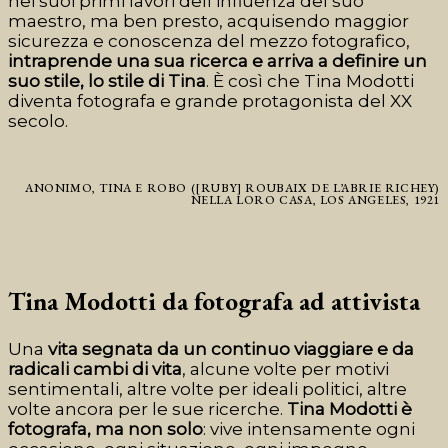
nei suoi primi lavori dell’influenza del suo
maestro, ma ben presto, acquisendo maggior
sicurezza e conoscenza del mezzo fotografico,
intraprende una sua ricerca e arriva a definire un
suo stile
, lo stile di Tina
.
È così che Tina Modotti
diventa fotografa e grande protagonista del XX
secolo.
ANONIMO, TINA E ROBO ([RUBY] ROUBAIX DE L’ABRIE RICHEY)
NELLA LORO CASA, LOS ANGELES, 1921
Tina Modotti da fotografa ad attivista
Una
vita segnata da un continuo viaggiare e da
radicali cambi di vita
, alcune volte per motivi
sentimentali, altre volte per ideali politici, altre
volte ancora per le sue ricerche.
Tina Modotti è
fotografa, ma non solo
:
vive intensamente ogni