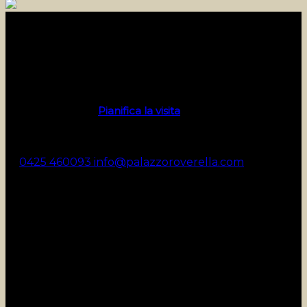
Rovigo
Via Laurenti 8/10, Rovigo
Contact center per info e prenotazioni:
Visita la pagina
Pianifica la visita
per consultare gli orari estivi 2026
del Contact Center.
0425 460093
info@palazzoroverella.com
Pianifica la visita
Orari
Biglietti
Visite guidate
Convenzioni