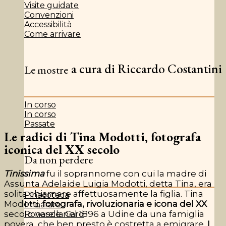
Visite guidate
Convenzioni
Accessibilità
Come arrivare
a cura di Riccardo Costantini
Le mostre
In corso
In corso
Passate
Le radici di Tina Modotti, fotografa
iconica del XX secolo
Da non perdere
Tinissima
fu il soprannome con cui la madre di
Assunta Adelaide Luigia Modotti
, detta Tina,
era
solita chiamare affettuosamente la figlia.
Tina
Pinacoteca
Modotti,
fotografa, rivoluzionaria e icona del XX
Imparare
secolo nasce nel 1896 a Udine da una famiglia
Roverella Card
povera,
che ben presto è costretta a emigrare.
I