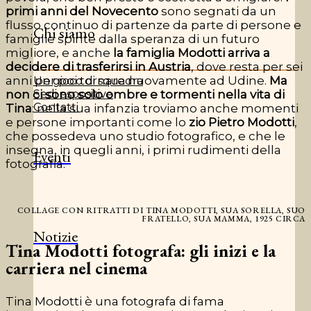
primi anni del Novecento
sono segnati
da un
flusso continuo di partenze da parte di
persone e
Chi siamo
famiglie spinte dalla speranza di un futuro
migliore, e anche
la famiglia Modotti arriva a
decidere di trasferirsi in Austria
, dove resta per sei
anni per poi tornare nuovamente ad Udine.
Ma
Un gioco di squadra
non ci sono solo ombre e tormenti nella vita di
Sedi espositive
Contatti
Tina
:
nella sua infanzia troviamo
anche momenti
e persone importanti come lo
zio Pietro Modotti
,
che possedeva uno studio fotografico, e che le
insegna, in quegli anni, i primi rudimenti della
Eventi
fotografia.
COLLAGE CON RITRATTI DI TINA MODOTTI, SUA SORELLA, SUO
FRATELLO, SUA MAMMA, 1925 CIRCA
Notizie
Tina Modotti fotografa: gli inizi e la
carriera nel cinema
Tina Modotti è una fotografa di fama