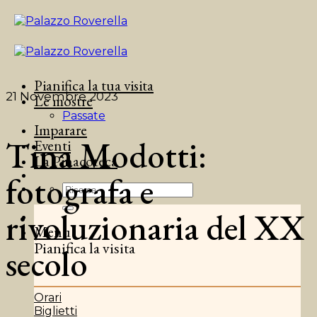
Salta
ai
contenuti
Pianifica la tua visita
21 Novembre 2023
Le mostre
Passate
Imparare
Tina Modotti:
Eventi
La Pinacoteca
fotografa e
rivoluzionaria del XX
Menu
Pianifica la visita
secolo
Orari
Biglietti