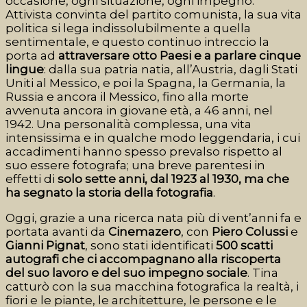
occasione, ogni situazione, ogni impegno.
Attivista convinta del partito comunista, la sua vita
politica si lega indissolubilmente a quella
sentimentale, e questo continuo intreccio la
porta ad
attraversare otto Paesi e a parlare cinque
lingue
: dalla sua patria natia, all’Austria, dagli Stati
Uniti al Messico, e poi la Spagna, la Germania, la
Russia e ancora il Messico, fino alla morte
avvenuta ancora in giovane età, a 46 anni, nel
1942. Una personalità complessa, una vita
intensissima e in qualche modo leggendaria, i cui
accadimenti hanno spesso prevalso rispetto al
suo essere fotografa; una breve parentesi in
effetti di
solo sette anni, dal 1923 al 1930, ma che
ha segnato la storia della fotografia
.
Oggi, grazie a una ricerca nata più di vent’anni fa e
portata avanti da
Cinemazero
, con
Piero Colussi
e
Gianni Pignat
, sono stati identificati
500 scatti
autografi che ci accompagnano alla riscoperta
del suo lavoro e del suo impegno sociale
. Tina
catturò con la sua macchina fotografica la realtà, i
fiori e le piante, le architetture, le persone e le