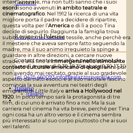
Contatti
internazionale, ma non tutti sanno che i suoi
esordi
sono avvenuti
in ambito teatrale e
cinematografico
. Nel 1912 la ricerca di una vita
migliore porta il padre a decidere di ripartire,
questa volta per l’
America
e di lì a poco Tina
decide di seguirlo. Raggiunta la famiglia trova
Rovigo e il Polesine
subito lavoro nel settore tessile, anche perchè era
il mestiere che aveva sempre fatto seguendo la
madre, ma il suo animo irrequieto la spinge a
guardare in altre direzioni, a cercare nuove
Contact center per info e prenotazioni: da
strade, e alla fine a
immergersi nello stimolante
lunedì a venerdì 9.30-18.30 sabato 9.30-13.30
contesto culturale americano di quegli anni
: pur
non avendo mai recitato, grazie al suo gradevole
Tel. 0425 460093
info@palazzoroverella.com
aspetto dai tratti esotici e al suo naturale fascino
comincia la sua avventura nei teatri degli
Italiano
emigranti di
Little Italy
e
arriva a Hollywood nel
Italiano
1920
. In poco tempo sarà la protagonista di tre
film, di cui uno è arrivato fino a noi. Ma la sua
carriera nel cinema ha vita breve, perché per Tina
ogni cosa ha un altro verso e il cinema sembra
più interessato al suo corpo piuttosto che ai suoi
veri talenti.